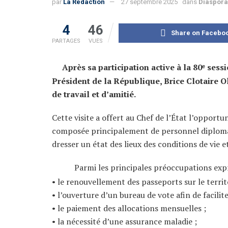
par
La Rédaction
27 septembre 2025
dans
Diaspora
4
46
Share on Facebo
PARTAGES
VUES
Après sa participation active à la 80ᵉ ses
Président de la République, Brice Clotaire O
de travail et d’amitié.
Cette visite a offert au Chef de l’État l’oppor
composée principalement de personnel diplomat
dresser un état des lieux des conditions de vie e
Parmi les principales préoccupations exp
• le renouvellement des passeports sur le territ
• l’ouverture d’un bureau de vote afin de facili
• le paiement des allocations mensuelles ;
• la nécessité d’une assurance maladie ;