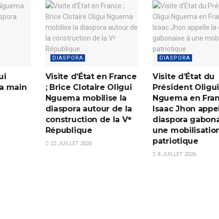
DIASPORA
DIASPORA
ui
Visite d’État en France
Visite d’État du
a main
; Brice Clotaire Oligui
Président Oligu
Nguema mobilise la
Nguema en Fran
diaspora autour de la
Isaac Jhon appel
construction de la Vᵉ
diaspora gabona
République
une mobilisatio
patriotique
22 JUILLET 2026
8 JUILLET 2026