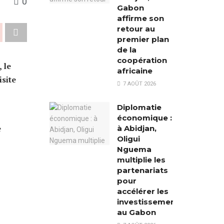
0
Gabon
affirme son
retour au
premier plan
de la
coopération
 le
africaine
isite
7 AOÛT 2026
Diplomatie
économique :
e
à Abidjan,
Oligui
Nguema
multiplie les
partenariats
pour
accélérer les
investissements
au Gabon