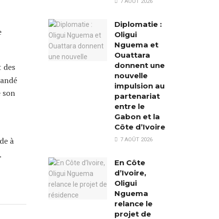
7 AOÛT 2026
Diplomatie :
e
Oligui
Nguema et
Ouattara
donnent une
t des
nouvelle
mandé
impulsion au
e son
partenariat
entre le
Gabon et la
Côte d’Ivoire
de à
7 AOÛT 2026
.
En Côte
d’Ivoire,
Oligui
Nguema
relance le
projet de