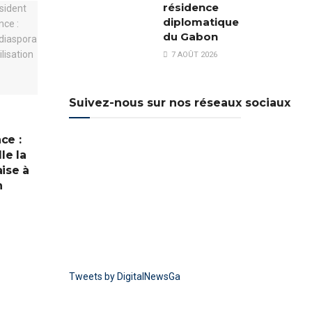
résidence
diplomatique
du Gabon
7 AOÛT 2026
Suivez-nous sur nos réseaux sociaux
i
ce :
le la
ise à
n
Tweets by DigitalNewsGa