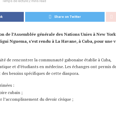
Temps de lecture:2 mins read
ok
Share on Twitter
sion de l’Assemblée générale des Nations Unies à New York,
ligui Nguema, s’est rendu à La Havane, à Cuba, pour une v
tunité de rencontrer la communauté gabonaise établie à Cuba,
ique et d’étudiants en médecine. Les échanges ont permis d
t des besoins spécifiques de cette diaspora.
rimées :
oire cubain ;
ter l’accomplissement du devoir civique ;