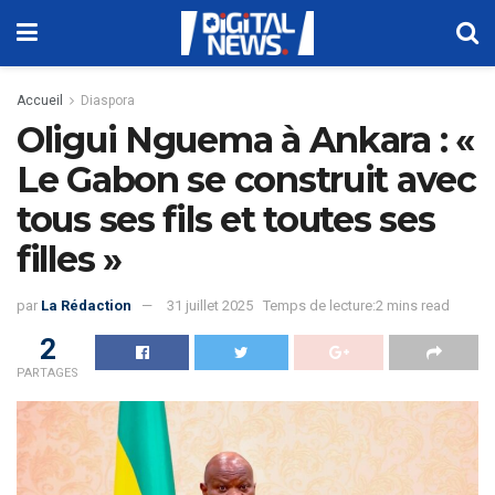
Accueil
Diaspora
Oligui Nguema à Ankara : «
Le Gabon se construit avec
tous ses fils et toutes ses
filles »
par
La Rédaction
31 juillet 2025
Temps de lecture:2 mins read
2
PARTAGES