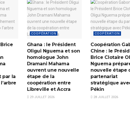
COOPÉRATION
COOPÉRATION
Brice
Ghana : le Président
Coopération Ga
Oligui Nguema et son
Chine : le Prési
hn
homologue John
Brice Clotaire O
ma
Dramani Mahama
Nguema prépar
ouvrent une nouvelle
nouvelle étape 
par la
étape de la
partenariat
 l’arbre
coopération entre
stratégique ave
Libreville et Accra
Pékin
29 JUILLET 2026
28 JUILLET 2026