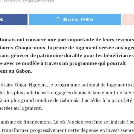
é
Temps de lecture:4 mins read
ok
Share on Twitter
bonais ont consacré une part importante de leurs revenus
étaires. Chaque mois, la prime de logement versée aux age
 sans générer de patrimoine durable pour les bénéficiaires
e avec ce modèle à travers un programme qui pourrait
ent au Gabon.
 Clotaire Oligui Nguema, le programme national de logements d
es les plus ambitieuses engagées depuis le lancement de la Ve
 à un plus grand nombre de Gabonais d’accéder à la propriété
sacrées au logement.
écanisme de financement. Là où l’ancien système se limitait à s
 à transformer progressivement cette dépense en investissem