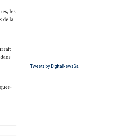
res, les
x de la
urrait
 dans
Tweets by DigitalNewsGa
lques-