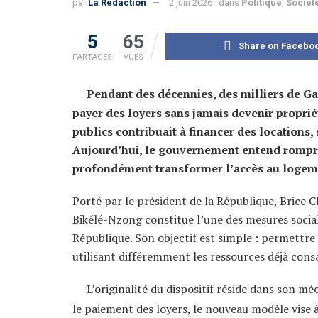
par
La Rédaction
2 juin 2026
dans
Politique
,
Sociét
5
65
Share on Facebo
PARTAGES
VUES
Pendant des décennies, des milliers de Ga
payer des loyers sans jamais devenir propri
publics contribuait à financer des locations,
Aujourd’hui, le gouvernement entend rompr
profondément transformer l’accès au logem
Porté par le président de la République, Brice
Bikélé-Nzong constitue l’une des mesures social
République. Son objectif est simple : permettre
utilisant différemment les ressources déjà con
L’originalité du dispositif réside dans son m
le paiement des loyers, le nouveau modèle vise