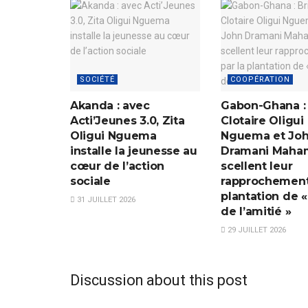
SOCIÉTÉ
COOPÉRATION
Akanda : avec
Gabon-Ghana : 
Acti’Jeunes 3.0, Zita
Clotaire Oligui
Oligui Nguema
Nguema et Jo
installe la jeunesse au
Dramani Maha
cœur de l’action
scellent leur
sociale
rapprochement 
plantation de «
31 JUILLET 2026
de l’amitié »
29 JUILLET 2026
Discussion about this post