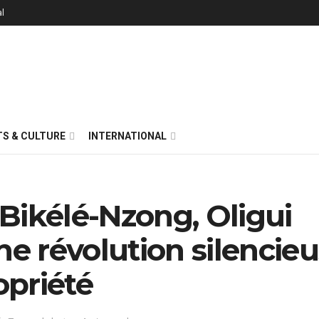
al
S & CULTURE
INTERNATIONAL
Bikélé-Nzong, Oligui
 révolution silencie
opriété