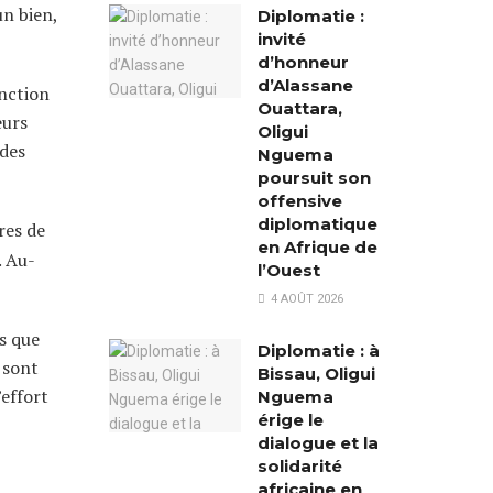
n bien,
Diplomatie :
invité
d’honneur
d’Alassane
nction
Ouattara,
eurs
Oligui
 des
Nguema
poursuit son
offensive
diplomatique
res de
en Afrique de
. Au-
l’Ouest
4 AOÛT 2026
s que
Diplomatie : à
 sont
Bissau, Oligui
’effort
Nguema
érige le
dialogue et la
solidarité
africaine en