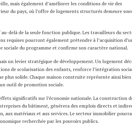
lle, mais également d’améliorer les conditions de vie des
érieur du pays, où l’offre de logements structurés demeure sou
 au-delà de la seule fonction publique. Les travailleurs du sec
ions requises pourront également prétendre à l’acquisition d’u
ée sociale du programme et confirme son caractère national.
rmais un levier stratégique de développement. Un logement dé
itions de scolarisation des enfants, renforce l’intégration socia
e plus solide. Chaque maison construite représente ainsi bien
un outil de promotion sociale.
ets significatifs sur l’économie nationale. La construction d
ntreprises du bâtiment, générera des emplois directs et indire
ion, aux matériaux et aux services. Le secteur immobilier pourrai
économique recherchée par les pouvoirs publics.