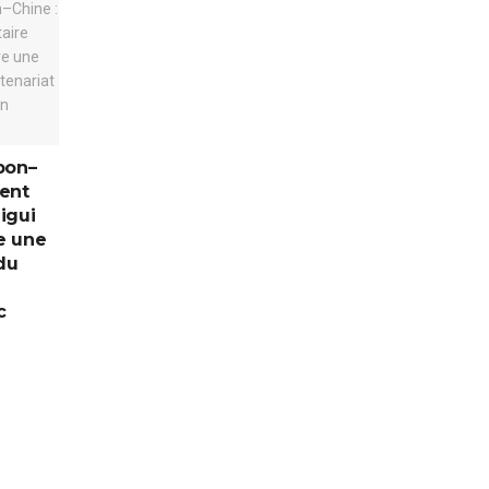
bon–
dent
ligui
e une
du
c