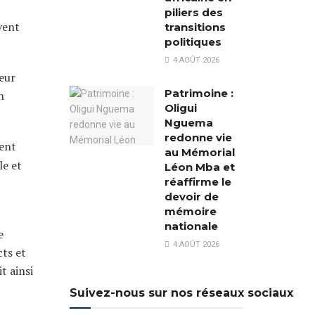
piliers des
vent
transitions
politiques
4 AOÛT 2026
teur
Patrimoine :
n
Oligui
Nguema
redonne vie
cent
au Mémorial
le et
Léon Mba et
réaffirme le
devoir de
mémoire
nationale
e
4 AOÛT 2026
cts et
t ainsi
Suivez-nous sur nos réseaux sociaux