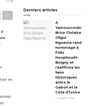
0
Derniers articles
À
Yamoussoukro,
 à
Brice Clotaire
nts
Oligui
Nguema rend
.
hommage à
Félix
Houphouët-
Boigny et
e
réaffirme les
liens
historiques
 tout en
entre le
Gabon et la
Côte d’Ivoire
outenir
5 AOÛT 2026
ent