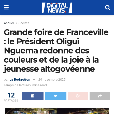
Accueil
Société
Grande foire de Franceville
: le Président Oligui
Nguema redonne des
couleurs et de la joie à la
jeunesse altogovéenne
par
La Rédaction
29 novembre 2025
Temps de lecture:2 mins read
12
PARTAGES