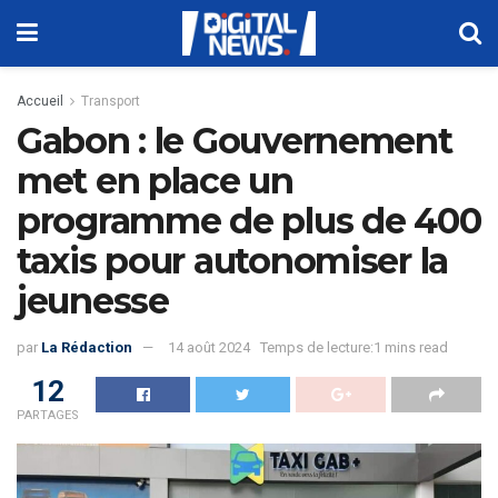
Accueil
Transport
Gabon : le Gouvernement
met en place un
programme de plus de 400
taxis pour autonomiser la
jeunesse
par
La Rédaction
14 août 2024
Temps de lecture:1 mins read
12
PARTAGES