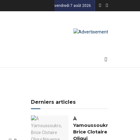
vendredi 7 août 2026
Derniers articles
À
Yamoussoukro,
Brice Clotaire
Oligui