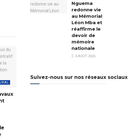
Nguema
redonne vie
au Mémorial
Léon Mba et
réaffirme le
devoir de
mémoire
nationale
4 AOÛT 2026
Suivez-nous sur nos réseaux sociaux
URAL
avaux
nt
de
e