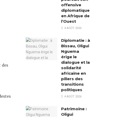
offensive
diplomatique
en Afrique de
l’Ouest
4 AOÛT 2026
Diplomatie : à
Bissau, Oligui
Nguema
érige le
dialogue et la
t des
solidarité
africaine en
piliers des
transitions
politiques
destes
4 AOÛT 2026
Patrimoine :
Oligui