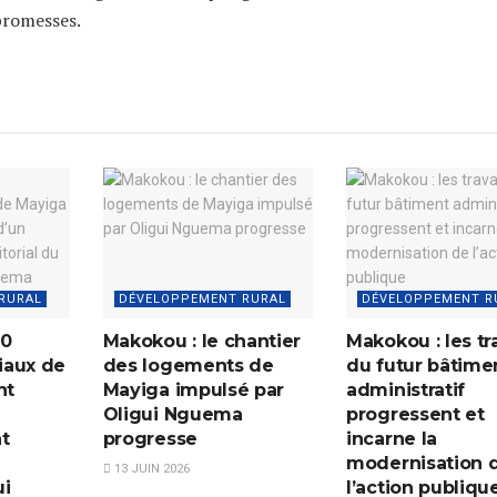
promesses.
RURAL
DÉVELOPPEMENT RURAL
DÉVELOPPEMENT R
50
Makokou : le chantier
Makokou : les tr
iaux de
des logements de
du futur bâtime
nt
Mayiga impulsé par
administratif
Oligui Nguema
progressent et
t
progresse
incarne la
modernisation 
13 JUIN 2026
ui
l’action publiqu