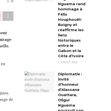
0
Nguema rend
hommage à
Félix
Houphouët-
Boigny et
réaffirme les
ment
liens
lairage
historiques
entre le
nelle.
Gabon et la
Côte d’Ivoire
5 AOÛT 2026
 en
Diplomatie :
invité
d’honneur
d’Alassane
iner.
Ouattara,
hange de
Oligui
Nguema
poursuit son