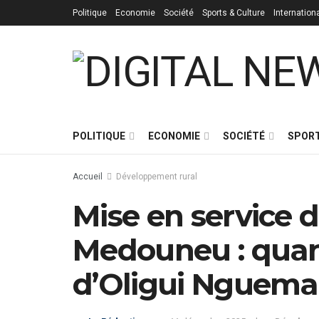
Politique
Economie
Société
Sports & Culture
Internation
POLITIQUE
ECONOMIE
SOCIÉTÉ
SPORT
Accueil
Développement rural
Mise en service d
Medouneu : quan
d’Oligui Nguema 