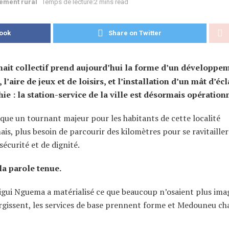
ement rural
Temps de lecture:2 mins read
ook
Share on Twitter
hait collectif prend aujourd’hui la forme d’un développe
’aire de jeux et de loisirs, et l’installation d’un mât d’éc
ie : la station-service de la ville est désormais opération
ue un tournant majeur pour les habitants de cette localité
, plus besoin de parcourir des kilomètres pour se ravitailler
sécurité et de dignité.
la parole tenue.
ligui Nguema a matérialisé ce que beaucoup n’osaient plus imag
urgissent, les services de base prennent forme et Medouneu c