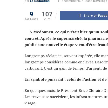
par
La Rédaction
11 décembre 2025
dans
Développ
9
107
Share on Faceb
PARTAGES
VUES
À Medouneu, ce qui n’était hier qu’un sou
concret. Après le supermarché, la pharmacie, l
public, une nouvelle étape vient d’être franch
Longtemps réclamée, souvent espérée, elle marq
longtemps considérée comme enclavée. Désormais
carburant. C’est un gain de temps, d’argent, de 
Un symbole puissant : celui de l’action et de 
En quelques mois, le Président Brice Clotaire O
Les travaux se succèdent, les infrastructures s
visage.