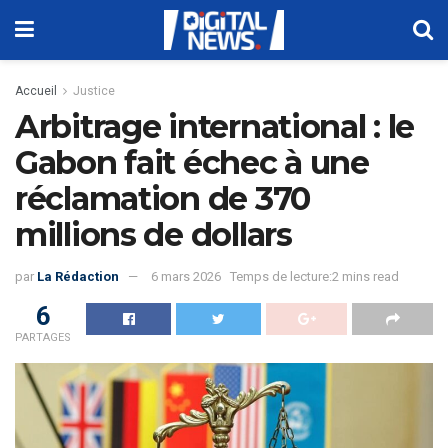
Accueil
Justice
Arbitrage international : le
Gabon fait échec à une
réclamation de 370
millions de dollars
par
La Rédaction
6 mars 2026
Temps de lecture:2 mins read
6
PARTAGES