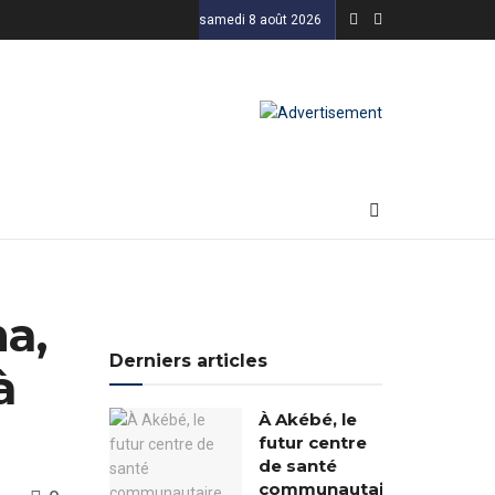
samedi 8 août 2026
ma,
Derniers articles
à
À Akébé, le
futur centre
de santé
communautaire