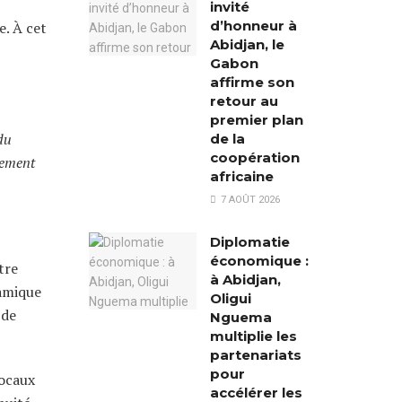
invité
d’honneur à
e. À cet
Abidjan, le
Gabon
affirme son
retour au
premier plan
du
de la
coopération
lement
africaine
7 AOÛT 2026
Diplomatie
économique :
tre
à Abidjan,
namique
Oligui
 de
Nguema
multiplie les
partenariats
pour
locaux
accélérer les