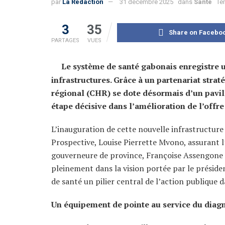
par
La Rédaction
31 décembre 2025
dans
Santé
Te
3
35
Share on Facebo
PARTAGES
VUES
Le système de santé gabonais enregistre u
infrastructures. Grâce à un partenariat stra
régional (CHR) se dote désormais d’un pavi
étape décisive dans l’amélioration de l’offre
L’inauguration de cette nouvelle infrastructure a
Prospective, Louise Pierrette Mvono, assurant l
gouverneure de province, Françoise Assengone Ob
pleinement dans la vision portée par le préside
de santé un pilier central de l’action publique 
Un équipement de pointe au service du diagn