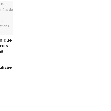
inique
rois
ns
alisée