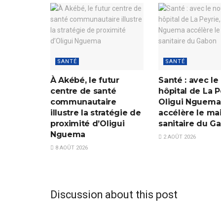
SANTÉ
SANTÉ
À Akébé, le futur
Santé : avec le
centre de santé
hôpital de La P
communautaire
Oligui Nguema
illustre la stratégie de
accélère le ma
proximité d’Oligui
sanitaire du G
Nguema
2 AOÛT 2026
8 AOÛT 2026
Discussion about this post