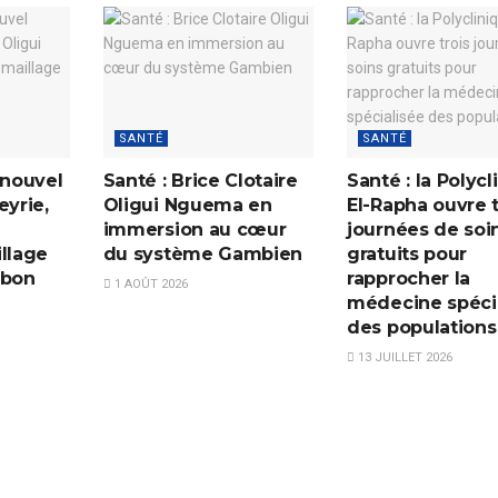
SANTÉ
SANTÉ
 nouvel
Santé : Brice Clotaire
Santé : la Polycl
eyrie,
Oligui Nguema en
El-Rapha ouvre t
immersion au cœur
journées de soi
illage
du système Gambien
gratuits pour
abon
rapprocher la
1 AOÛT 2026
médecine spéci
des populations
13 JUILLET 2026