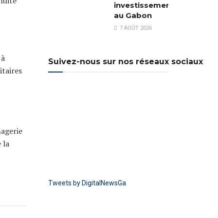
nuité
investissements
au Gabon
7 AOÛT 2026
 à
Suivez-nous sur nos réseaux sociaux
itaires
magerie
 la
Tweets by DigitalNewsGa