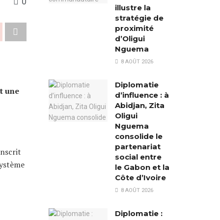
0
illustre la
stratégie de
proximité
d’Oligui
Nguema
8 AOÛT 2026
Diplomatie
t une
d’influence : à
Abidjan, Zita
Oligui
Nguema
consolide le
partenariat
nscrit
social entre
système
le Gabon et la
Côte d’Ivoire
8 AOÛT 2026
Diplomatie :