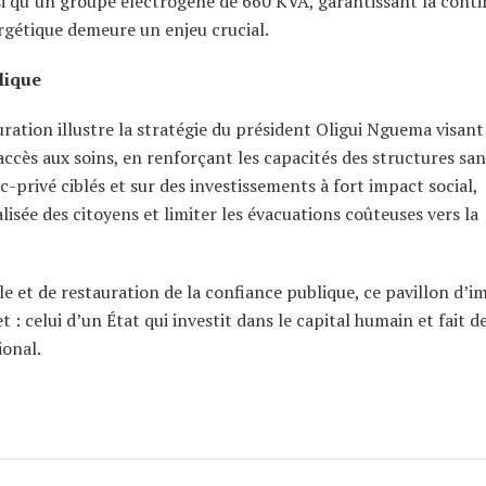
nsi qu’un groupe électrogène de 660 KVA, garantissant la conti
ergétique demeure un enjeu crucial.
lique
ation illustre la stratégie du président Oligui Nguema visant
’accès aux soins, en renforçant les capacités des structures san
c-privé ciblés et sur des investissements à fort impact social,
isée des citoyens et limiter les évacuations coûteuses vers la
e et de restauration de la confiance publique, ce pavillon d’i
: celui d’un État qui investit dans le capital humain et fait de
ional.