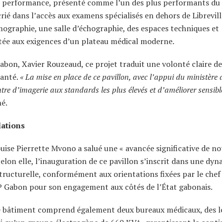
e performance, présenté comme l’un des plus performants du
ié dans l’accès aux examens spécialisés en dehors de Librevill
graphie, une salle d’échographie, des espaces techniques et
ptée aux exigences d’un plateau médical moderne.
abon, Xavier Rouzeaud, ce projet traduit une volonté claire de
santé.
« La mise en place de ce pavillon, avec l’appui du ministère 
entre d’imagerie aux standards les plus élevés et d’améliorer sensib
né.
lations
uise Pierrette Mvono a salué une « avancée significative de no
elon elle, l’inauguration de ce pavillon s’inscrit dans une dy
tructurelle, conformément aux orientations fixées par le chef
 EP Gabon pour son engagement aux côtés de l’État gabonais.
 le bâtiment comprend également deux bureaux médicaux, des 