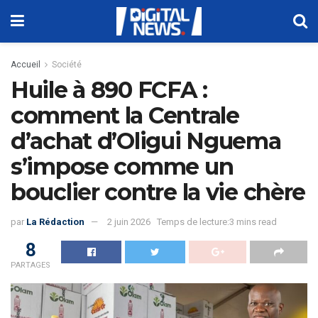
Accueil
Société
Huile à 890 FCFA :
comment la Centrale
d’achat d’Oligui Nguema
s’impose comme un
bouclier contre la vie chère
par
La Rédaction
2 juin 2026
Temps de lecture:3 mins read
8
PARTAGES