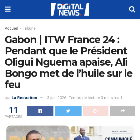
Accueil
Tribune
Gabon | ITW France 24 :
Pendant que le Président
Oligui Nguema apaise, Ali
Bongo met de l’huile sur le
feu
par
La Rédaction
3 juin 2026
Temps de lecture:3 mins read
11
PARTAGES