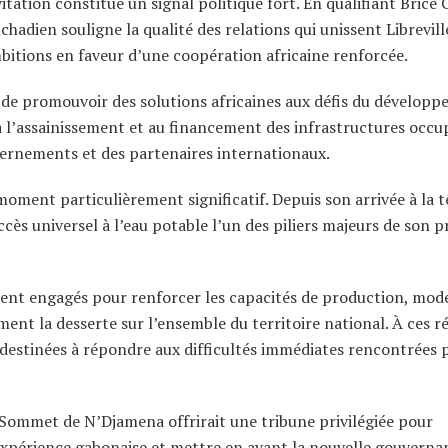
tation constitue un signal politique fort. En qualifiant Brice 
chadien souligne la qualité des relations qui unissent Librevill
bitions en faveur d’une coopération africaine renforcée.
 de promouvoir des solutions africaines aux défis du développ
, à l’assainissement et au financement des infrastructures occ
vernements et des partenaires internationaux.
moment particulièrement significatif. Depuis son arrivée à la t
accès universel à l’eau potable l’un des piliers majeurs de son p
ent engagés pour renforcer les capacités de production, mod
ment la desserte sur l’ensemble du territoire national. À ces 
 destinées à répondre aux difficultés immédiates rencontrées 
 Sommet de N’Djamena offrirait une tribune privilégiée pour
’expérience gabonaise et mettre en avant la nouvelle gouverna