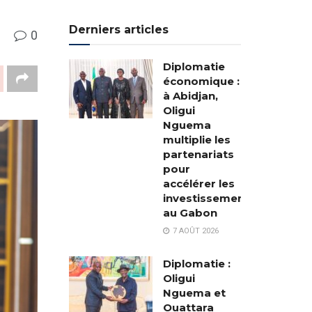
Derniers articles
0
Diplomatie
économique :
à Abidjan,
Oligui
Nguema
multiplie les
partenariats
pour
accélérer les
investissements
au Gabon
7 AOÛT 2026
Diplomatie :
Oligui
Nguema et
Ouattara