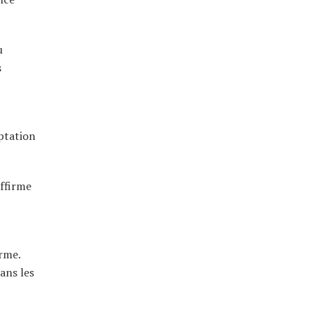
u
s
ptation
affirme
irme.
ans les