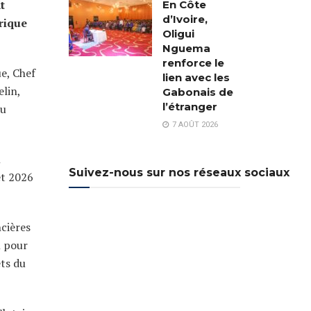
t
En Côte
d’Ivoire,
rique
Oligui
Nguema
renforce le
ue, Chef
lien avec les
lin,
Gabonais de
l’étranger
du
7 AOÛT 2026
l
Suivez-nous sur nos réseaux sociaux
et 2026
ncières
l pour
ets du