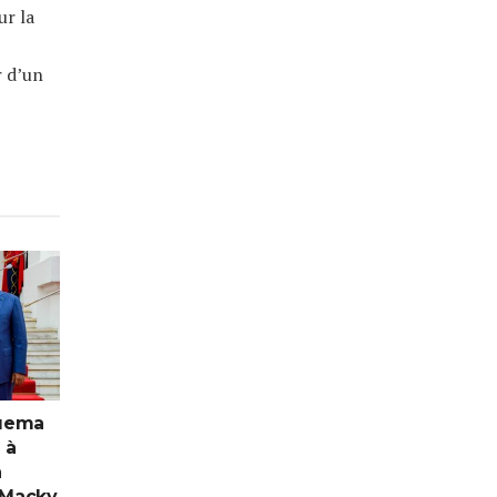
ur la
r d’un
guema
 à
a
 Macky