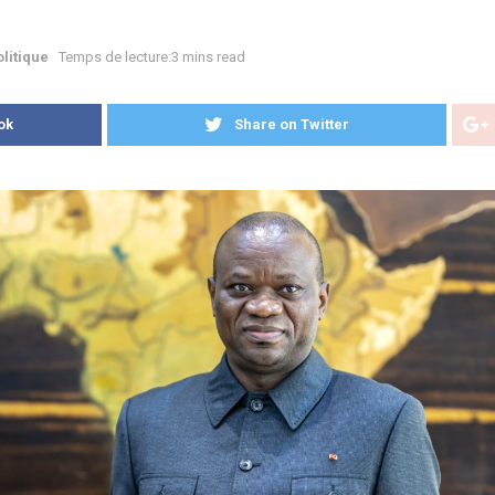
litique
Temps de lecture:3 mins read
ok
Share on Twitter