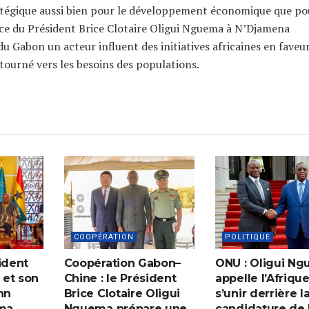
atégique aussi bien pour le développement économique que po
ence du Président Brice Clotaire Oligui Nguema à N’Djamena
 du Gabon un acteur influent des initiatives africaines en faveu
tourné vers les besoins des populations.
COOPÉRATION
POLITIQUE
ident
Coopération Gabon–
ONU : Oligui N
 et son
Chine : le Président
appelle l’Afrique
hn
Brice Clotaire Oligui
s’unir derrière l
ma
Nguema prépare une
candidature de