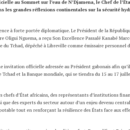
ficielle au Sommet sur l’eau de N’Djamena, le Chef de l’Éta
 les grandes réflexions continentales sur la sécurité hyd
ience à forte portée diplomatique. Le Président de la Républiq
ire Oligui Nguema, a reçu Son Excellence Passalé Kanabé Marce
que du Tchad, dépêché à Libreville comme émissaire personnel 
 invitation officielle adressée au Président gabonais afin qu’i
 Tchad et la Banque mondiale, qui se tiendra du 15 au 17 juill
 chefs d’État africains, des représentants d’institutions fina
si que des experts du secteur autour d’un enjeu devenu centra
potable tout en renforçant la résilience des États face aux eff