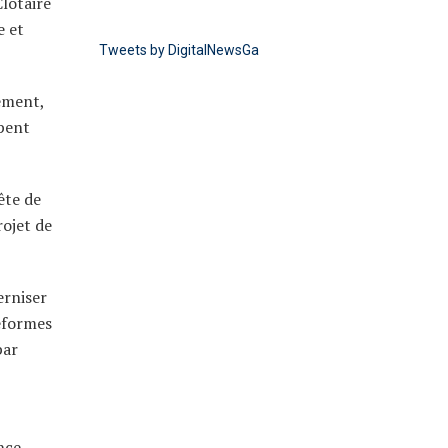
Clotaire
e et
Tweets by DigitalNewsGa
ement,
upent
ête de
rojet de
erniser
réformes
par
nce