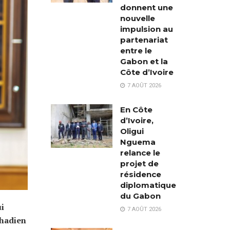
donnent une
nouvelle
impulsion au
partenariat
entre le
Gabon et la
Côte d’Ivoire
7 AOÛT 2026
En Côte
d’Ivoire,
Oligui
Nguema
relance le
projet de
résidence
diplomatique
du Gabon
ui
7 AOÛT 2026
chadien