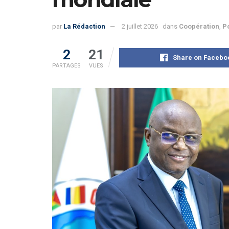
par
La Rédaction
2 juillet 2026
dans
Coopération
,
Po
2
21
Share on Facebo
PARTAGES
VUES