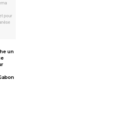
he un
ue
ur
Gabon