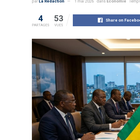
par
La Rédaction
1 mai 2026
dans
Economie
Temps
4
53
Share on Facebo
PARTAGES
VUES