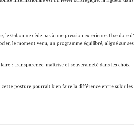
bilité internationale est un levier stratégique, la rigueur dans
, le Gabon ne cède pas à une pression extérieure. Il se dote d
ocier, le moment venu, un programme équilibré, aligné sur ses
claire : transparence, maîtrise et souveraineté dans les choix
ette posture pourrait bien faire la différence entre subir les