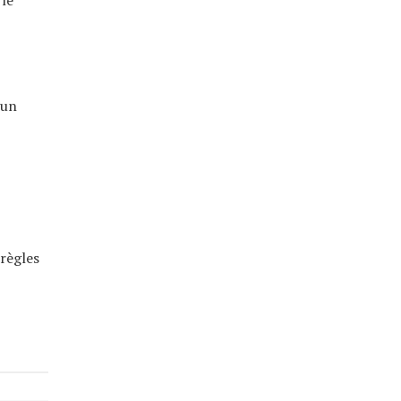
 le
’un
 règles