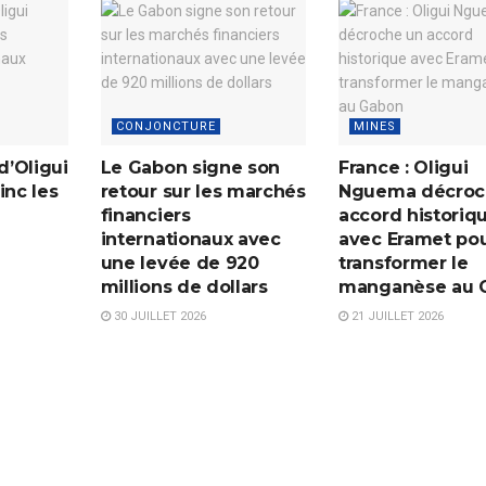
CONJONCTURE
MINES
d’Oligui
Le Gabon signe son
France : Oligui
nc les
retour sur les marchés
Nguema décroc
financiers
accord historiq
internationaux avec
avec Eramet po
une levée de 920
transformer le
millions de dollars
manganèse au 
30 JUILLET 2026
21 JUILLET 2026