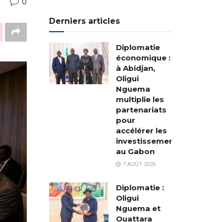
0
Derniers articles
Diplomatie
économique :
à Abidjan,
Oligui
Nguema
multiplie les
partenariats
pour
accélérer les
investissements
au Gabon
7 AOÛT 2026
Diplomatie :
Oligui
Nguema et
Ouattara