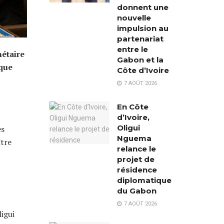
donnent une
nouvelle
impulsion au
partenariat
entre le
nétaire
Gabon et la
ique
Côte d’Ivoire
7 AOÛT 2026
En Côte
d’Ivoire,
Oligui
es
Nguema
ître
relance le
projet de
résidence
diplomatique
du Gabon
7 AOÛT 2026
ligui