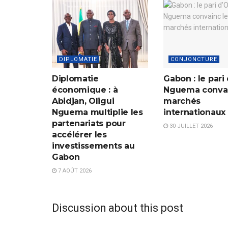
DIPLOMATIE
CONJONCTURE
Diplomatie
Gabon : le pari 
économique : à
Nguema convai
Abidjan, Oligui
marchés
Nguema multiplie les
internationaux
partenariats pour
30 JUILLET 2026
accélérer les
investissements au
Gabon
7 AOÛT 2026
Discussion about this post