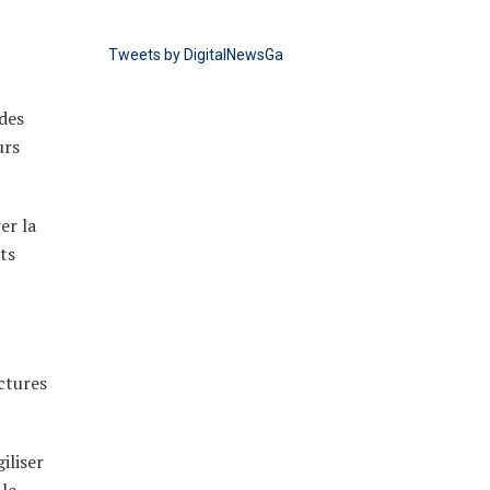
Tweets by DigitalNewsGa
 des
urs
er la
ts
ctures
iliser