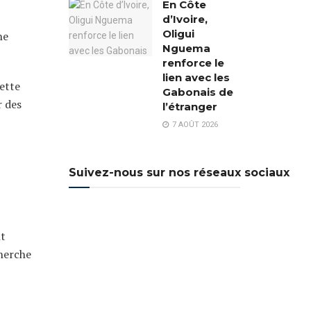
En Côte
d’Ivoire,
Oligui
ne
Nguema
renforce le
lien avec les
cette
Gabonais de
r des
l’étranger
7 AOÛT 2026
Suivez-nous sur nos réseaux sociaux
nt
cherche