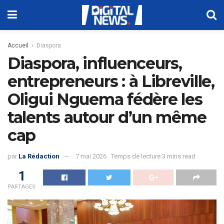
Accueil
Diaspora
Diaspora, influenceurs,
entrepreneurs : à Libreville,
Oligui Nguema fédère les
talents autour d’un même
cap
par
La Rédaction
7 mai 2026
Temps de lecture:3 mins read
1
PARTAGES